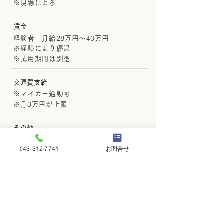
※現場による
賃金
経験者 月給28万円～40万円
※経験により優遇
※試用期間は別途
交通費支給
※マイカー通勤可
※月3万円が上限
その他
雇用形態、賃金、支払方法、休日、様々
043-312-7741
お問合せ
な条件も面接時にご相談ください。女性
も活躍しています。